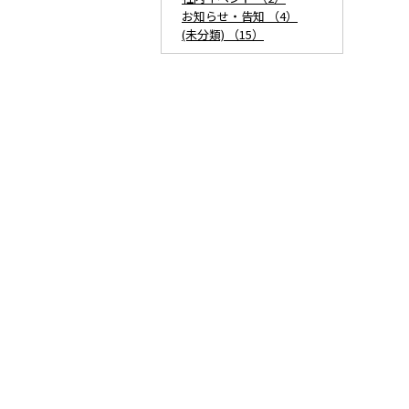
お知らせ・告知 （4）
(未分類) （15）