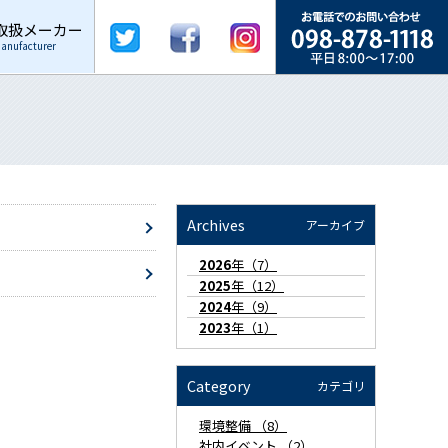
取扱メーカー
anufacturer
Archives
アーカイブ
2026
年（7）
2025
年（12）
2024
年（9）
2023
年（1）
Category
カテゴリ
環境整備 （8）
社内イベント （2）